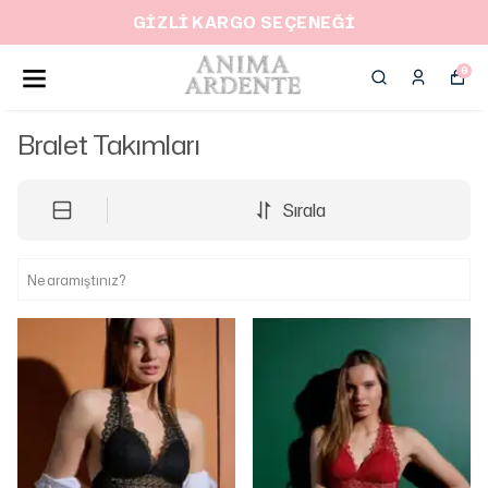
GİZLİ KARGO SEÇENEĞİ
0
Bralet Takımları
Sırala