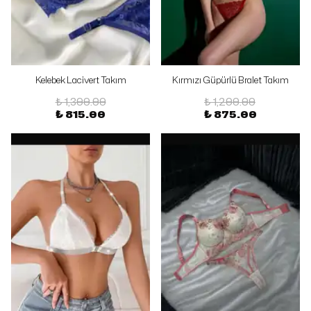
Kelebek Lacivert Takım
Kırmızı Güpürlü Bralet Takım
₺ 1,300.00
₺ 1,200.00
₺ 815.00
₺ 875.00