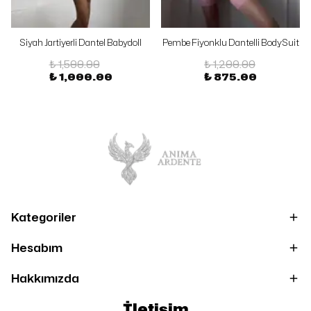
Siyah Jartiyerli Dantel Babydoll
Pembe Fiyonklu Dantelli BodySuit
₺ 1,500.00
₺ 1,200.00
₺ 1,000.00
₺ 875.00
Kategoriler
Hesabım
Hakkımızda
İletişim