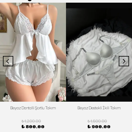
Beyaz Dantalli Şortlu Takım
Beyaz Destekli İkili Takım
₺ 1,200.00
₺ 1,600.00
₺ 800.00
₺ 900.00