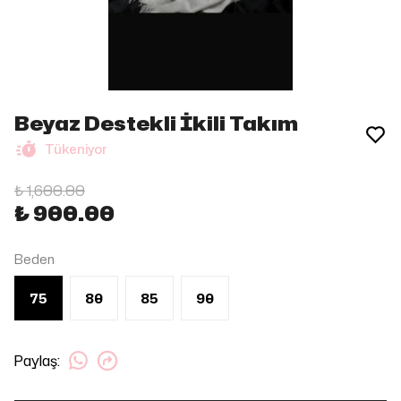
Beyaz Destekli İkili Takım
Tükeniyor
₺ 1,600.00
₺ 900.00
Beden
75
80
85
90
Paylaş
: