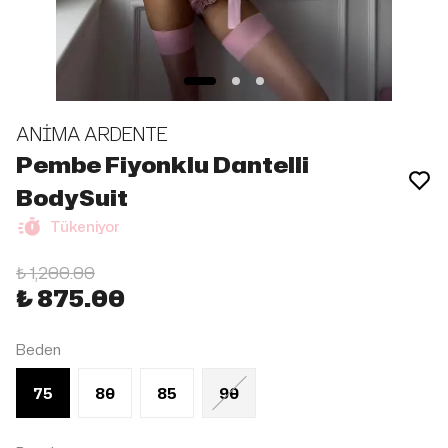
ANİMA ARDENTE
Pembe Fiyonklu Dantelli
BodySuit
Tükeniyor
₺ 1,200.00
₺ 875.00
Beden
75
80
85
90